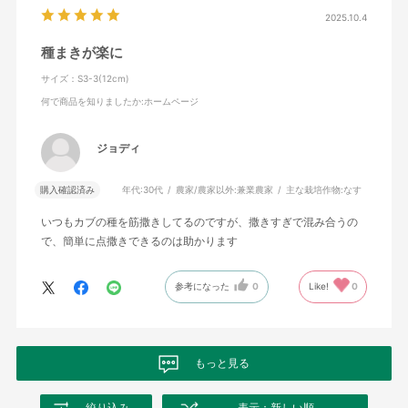
2025.10.4
種まきが楽に
サイズ：S3-3(12cm)
何で商品を知りましたか
:ホームページ
ジョディ
購入確認済み
年代:
30代
農家/農家以外:
兼業農家
主な栽培作物:
なす
いつもカブの種を筋撒きしてるのですが、撒きすぎで混み合うの
で、簡単に点撒きできるのは助かります
参考になった
0
Like!
0
もっと見る
絞り込み
表示：新しい順