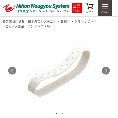
全品
税込
カート
農業資材の通販【日本農業システム】
>
農機具
>
播種
>
ごんべえ
>
ごんべえ部品 エンドレスベルト