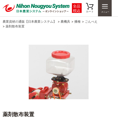
全品
税込
カート
農業資材の通販【日本農業システム】
>
農機具
>
播種
>
ごんべえ
>
薬剤散布装置
薬剤散布装置