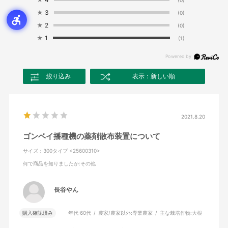
★
3
(0)
★
2
(0)
★
1
(1)
絞り込み
表示：新しい順
2021.8.20
ゴンベイ播種機の薬剤散布装置について
サイズ：300タイプ <25600310>
何で商品を知りましたか
:その他
長谷やん
購入確認済み
年代:
60代
農家/農家以外:
専業農家
主な栽培作物:
大根