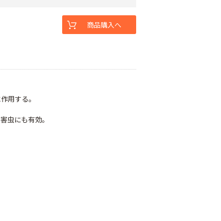
商品購入へ
に作用する。
た害虫にも有効。