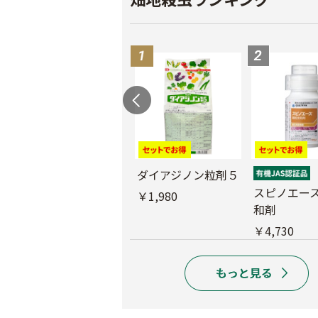
ブ
サンクリスタル乳剤
ダイアジノン粒剤５
スピノエー
￥2,970
￥1,980
和剤
￥4,730