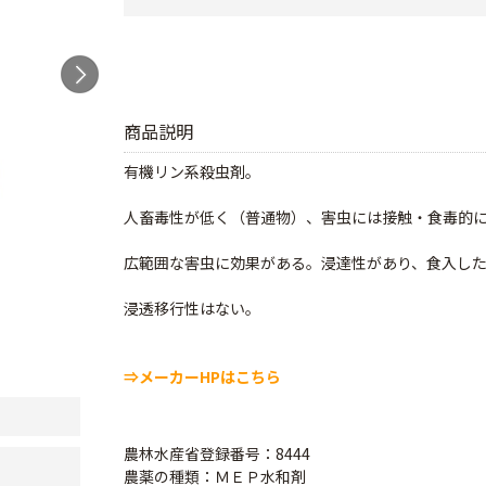
商品説明
有機リン系殺虫剤。
人畜毒性が低く（普通物）、害虫には接触・食毒的
広範囲な害虫に効果がある。浸達性があり、食入し
浸透移行性はない。
⇒メーカーHPはこちら
農林水産省登録番号：8444
農薬の種類：ＭＥＰ水和剤