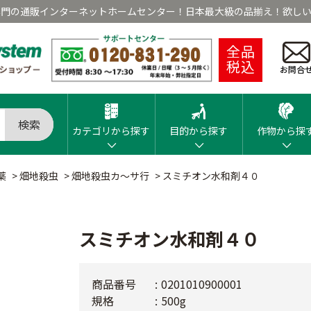
専門の通販インターネットホームセンター！日本最大級の品揃え！欲しい
全品
税込
お問合
検索
カテゴリから探す
目的から探す
作物から探
薬
>
畑地殺虫
>
畑地殺虫カ～サ行
>
スミチオン水和剤４０
スミチオン水和剤４０
商品番号
0201010900001
規格
500g