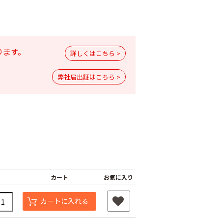
ります。
詳しくはこちら >
弊社届出証はこちら >
バソンフロアブ
サンクリスタル乳剤
ダイアジノン粒剤５
￥2,970
￥1,980
10
カート
お気に入り
カートに入れる