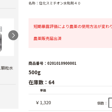
名称：住化スミチオン水和剤４０
短期暴露評価により農薬の使用方法が変わ
農薬販売届出済
スミチオン乳剤
オルトラン粒剤
プレ
商品番号：0201010900001
ル5
ス顆粒水
￥1,650
￥2,920
500g
￥5,6
在庫数：64
単価
￥1,320
個数：