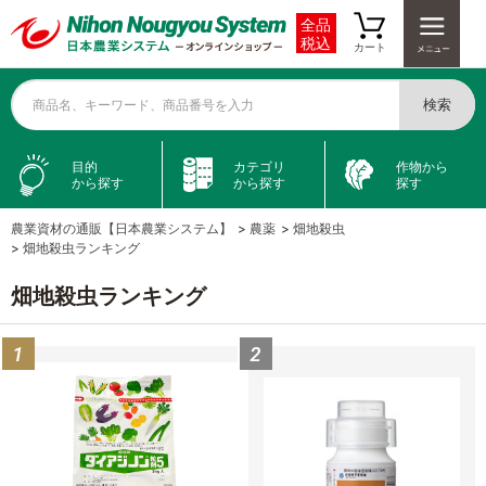
全品
税込
カート
検索
商品名、キーワード、商品番号を入力
目的
カテゴリ
作物から
から探す
から探す
探す
農業資材の通販【日本農業システム】
>
農薬
>
畑地殺虫
>
畑地殺虫ランキング
畑地殺虫ランキング