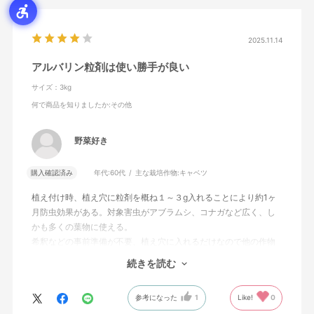
2025.11.14
アルバリン粒剤は使い勝手が良い
サイズ：3kg
何で商品を知りましたか
:その他
野菜好き
購入確認済み
年代:
60代
主な栽培作物:
キャベツ
植え付け時、植え穴に粒剤を概ね１～３g入れることにより約1ヶ
月防虫効果がある。対象害虫がアブラムシ、コナガなど広く、し
かも多くの葉物に使える。
希釈などの事前準備が不要、植え穴に入れるだけなので他の作物
にかかる心配もない。
続きを読む
更に塩素などの元素も含まない。
注意点は蜜蜂への影響が懸念されているので作物に花が咲かない
参考になった
1
Like!
0
ように注意していることです。