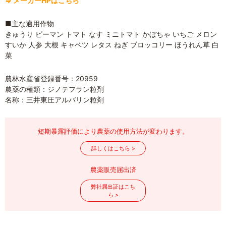
⇒ メーカーHPはこちら
■主な適用作物
きゅうり ピーマン トマト なす ミニトマト かぼちゃ いちご メロン
すいか 人参 大根 キャベツ レタス ねぎ ブロッコリー ほうれん草 白
菜
農林水産省登録番号：20959
農薬の種類：ジノテフラン粒剤
名称：三井東圧アルバリン粒剤
短期暴露評価により農薬の使用方法が変わります。
詳しくはこちら >
農薬販売届出済
弊社届出証はこち
ら >