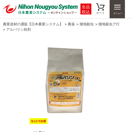
全品
税込
カート
農業資材の通販【日本農業システム】
>
農薬
>
畑地殺虫
>
畑地殺虫ア行
>
アルバリン粒剤