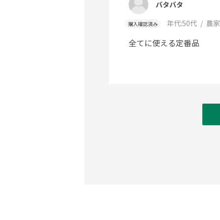
バタバタ
年代:
50代
農家
購入確認済み
全てに使える定番品