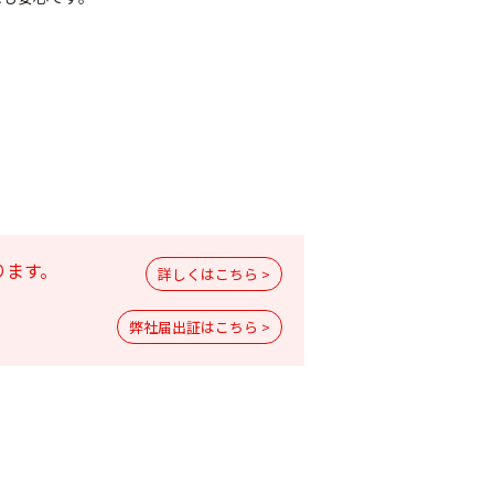
ります。
バソンフロアブ
サンクリスタル乳剤
ダイアジノン粒剤５
詳しくはこちら >
￥2,970
￥1,980
弊社届出証はこちら >
10