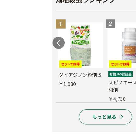
ブ
サンクリスタル乳剤
ダイアジノン粒剤５
スピノエー
￥2,970
￥1,980
和剤
￥4,730