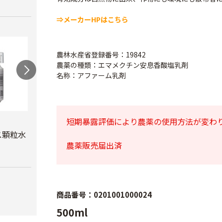
⇒メーカーHPはこちら
農林水産省登録番号：19842
農薬の種類：エマメクチン安息香酸塩乳剤
名称：アファーム乳剤
短期暴露評価により農薬の使用方法が変わ
スミチオン乳剤
オルトラン粒剤
プレ
ル5
ス顆粒水
￥1,650
￥2,920
農薬販売届出済
￥5,6
商品番号：0201001000024
500ml