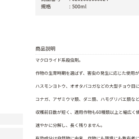
規格
500ml
商品説明
マクロライド系殺虫剤。
作物の生育時期を選ばず、害虫の発生に応じた使用
ハスモンヨトウ、オオタバコガなどの大型チョウ目
コナガ、アザミウマ類、ダニ類、ハモグリバエ類な
収穫前日数が短く、適用作物も60種類以上と幅広く
速やかに分解し、長く残りません。
有効成分は自然物に由来、作物にも環境にも散布者