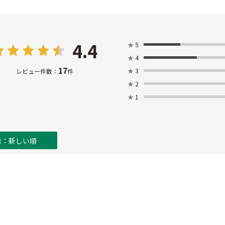
4.4
★
5
★
4
17
★
3
レビュー件数：
件
★
2
★
1
示：新しい順