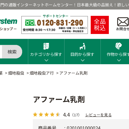
専門の通販インターネットホームセンター！日本最大級の品揃え！欲しい
全品
税込
お問合
検索
カテゴリから探す
目的から探す
作物から探
薬
>
畑地殺虫
>
畑地殺虫ア行
>
アファーム乳剤
アファーム乳剤
4.4
（17）
レビューを見る
商品番号
0201001000024