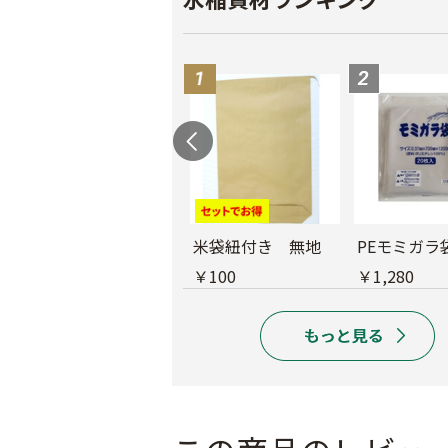
育苗用底敷紙
米袋紐付き 無地
PEモミガラ
￥1,660
￥100
￥1,280