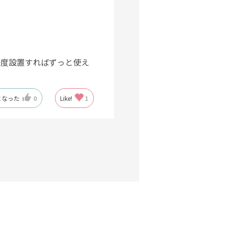
一度設置すればずっと使え
になった
0
Like!
1