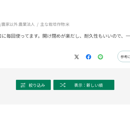
/農家以外:
農業法人
主な栽培作物:
米
口に毎回使ってます。開け閉めが楽だし、耐久性もいいので、
参考
絞り込み
表示：新しい順