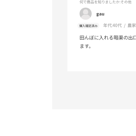
何で商品を知りましたか
:その他
gau
年代:
40代
農家
購入確認済み
田んぼに入れる暗渠の出
ます。