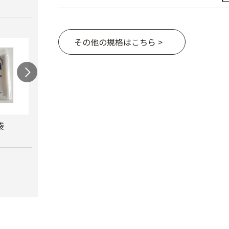
その他の規格はこちら >
袋
カルネッコ
米袋（紐付き）
クラ
￥6,300
￥110
￥8,8