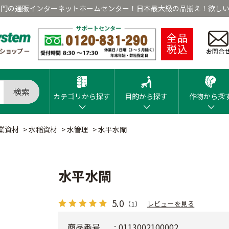
専門の通販インターネットホームセンター！日本最大級の品揃え！欲しい
全品
税込
お問合
検索
カテゴリから探す
目的から探す
作物から探
業資材
>
水稲資材
>
水管理
>
水平水閘
水平水閘
5.0
（1）
レビューを見る
商品番号
0113002100002