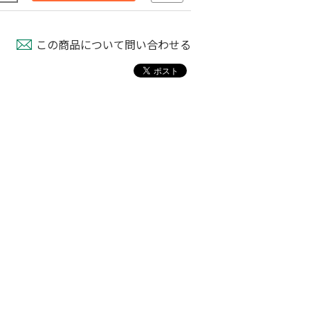
この商品について問い合わせる
パピー
育苗用底敷紙
米袋紐付き 無地
00
￥1,660
￥100