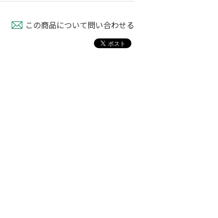
この商品について問い合わせる
トトーンスプレ
バロンフゴ グリー
防虫器用線香 パワ
ン ＃100
ー森林香（赤）
￥2,750
￥1,520