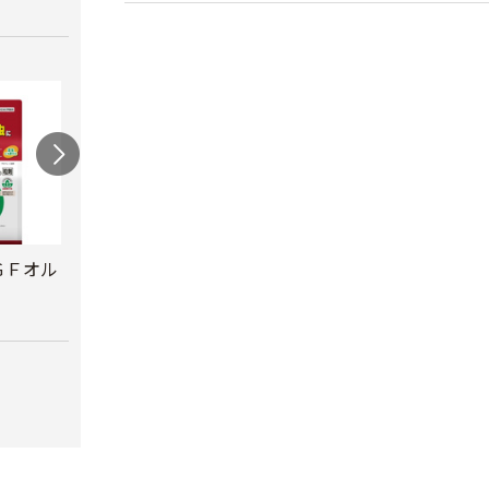
ＧＦオル
トマトトーン
携帯防虫器 森林香
トマ
用
ー
￥500
￥1,260
￥880