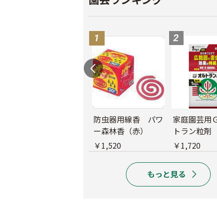
レ
バロンフゴ グリー
防虫器用線香 パワ
家庭園芸用
ン ＃100
ー森林香（赤）
トラン粒剤
￥2,750
￥1,520
￥1,720