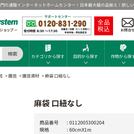
専門の通販インターネットホームセンター！日本最大級の品揃え！欲しい
全品
税込
お問合
検索
カテゴリから探す
目的から探す
作物から探
芸
>
園芸
>
園芸資材
>
麻袋 口紐なし
麻袋 口紐なし
商品番号
0112005300204
規格
60cmX1m