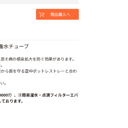
商品購入へ
潅水チューブ
、炭そ病の感染拡大を防ぐ効果があります。
す。
湿から苗を守る空中ポットレストレーと合わ
すい。
000007）、③簡易灌水・点滴フィルターエバ
めしております。