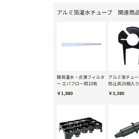
アルミ箔灌水チューブ 関連商
簡易灌水・点滴フィルタ
アルミ箔チュー
ー エバフロー用10枚
防止具20個入
￥1,880
￥3,380