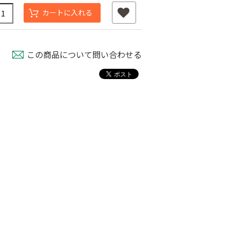
カートに入れる
この商品について問い合わせる
タッチニップル
チューブフィルター
ワンタッチストッパ
スミチュー
M
ー M
￥440
￥210