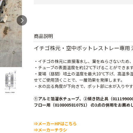
商品説明
イチゴ株元・空中ポットレストレー専用 
・イチゴの株元に直接潅水し、葉をぬらさないため
・チューブの表面温度を約12℃下げることができま
・夏場（昼間）培土の温度を最大10℃下げ、高温多
せてご使用頂くことで、一層効果を発揮します。
・水の出る角度が下向きで、ポット部に水が入りや
①アルミ箔灌水チューブ、②傾き防止具（0111990
フロー用（0108005810751） の3点の併用をお薦
⇒メーカーHPはこちら
⇒メーカーチラシ