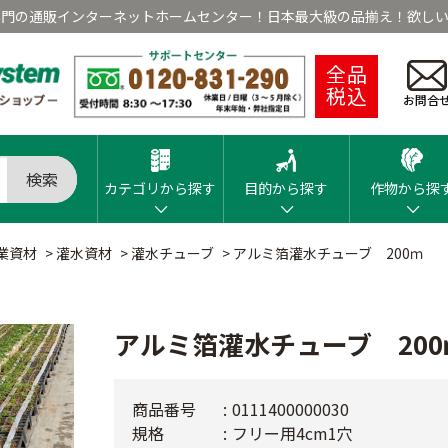
専門の通販インターネットホームセンター！日本最大級の品揃え！欲しい
全品
税込
お問合
検索
カテゴリから探す
目的から探す
作物から探
業資材
>
灌水資材
>
灌水チューブ
>
アルミ箔灌水チューブ 200ｍ
アルミ箔灌水チューブ 200
商品番号
0111400000030
規格
フリー用4cm1穴