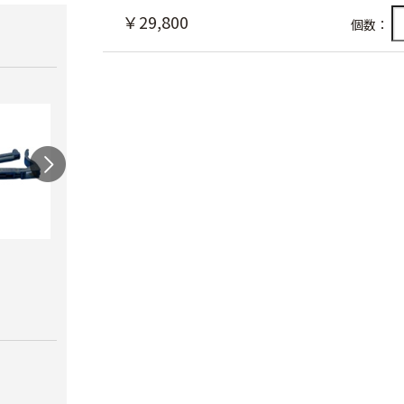
￥29,800
個数：
ワンタッチニップル
スクリューニップル
ワン
20（スミサンス
25（
￥730
イ）
ブ）
￥380
￥420