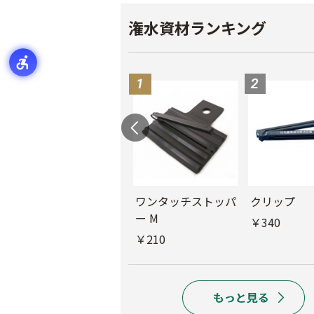
潅水資材ランキング
ル
チューブフィルター
ワンタッチストッパ
クリップ
M
ー M
￥340
￥440
￥210