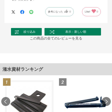
参考になった
0
Like!
0
絞り込み
表示：新しい順
この商品の全てのレビューを見る
潅水資材ランキング