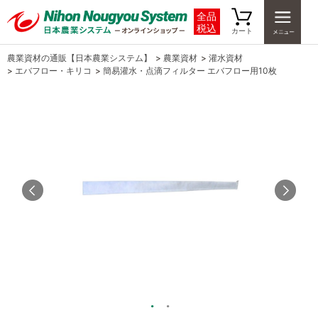
全品
税込
カート
農業資材の通販【日本農業システム】
>
農業資材
>
灌水資材
>
エバフロー・キリコ
>
簡易灌水・点滴フィルター エバフロー用10枚