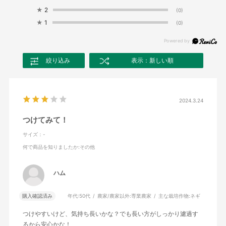
★
2
(0)
★
1
(0)
絞り込み
表示：新しい順
2024.3.24
つけてみて！
サイズ：-
何で商品を知りましたか
:その他
ハム
購入確認済み
年代:
50代
農家/農家以外:
専業農家
主な栽培作物:
ネギ
つけやすいけど、気持ち長いかな？でも長い方がしっかり濾過す
るから安心かな！