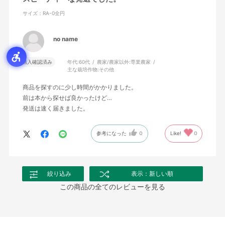
サイズ：RA-0全円
no name
購入確認済み
年代:
60代
農家/農家以外:
専業農家
主な栽培作物:
その他
商品を探すのに少し時間がかかりました。
前は本から探せば良かったけど…
発送は速く届きました。
参考になった
0
Like!
0
絞り込み
表示：新しい順
この商品の全てのレビューを見る