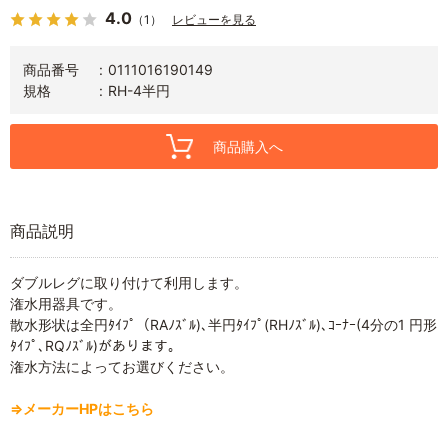
4.0
（1）
レビューを見る
商品番号
0111016190149
規格
RH-4半円
商品購入へ
商品説明
ダブルレグに取り付けて利用します。
潅水用器具です。
散水形状は全円ﾀｲﾌﾟ（RAﾉｽﾞﾙ)､半円ﾀｲﾌﾟ(RHﾉｽﾞﾙ)､ｺｰﾅｰ(4分の1 円形
ﾀｲﾌﾟ､RQﾉｽﾞﾙ)があります。
潅水方法によってお選びください。
⇒メーカーHPはこちら