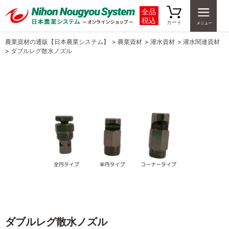
全品
税込
カート
農業資材の通販【日本農業システム】
>
農業資材
>
灌水資材
>
灌水関連資材
>
ダブルレグ散水ノズル
ダブルレグ散水ノズル