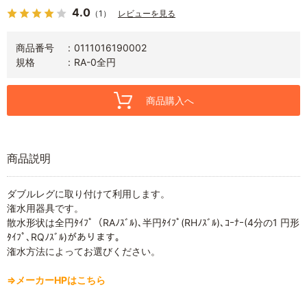
4.0
（1）
レビューを見る
商品番号
0111016190002
規格
RA-0全円
商品購入へ
商品説明
ダブルレグに取り付けて利用します。
潅水用器具です。
散水形状は全円ﾀｲﾌﾟ（RAﾉｽﾞﾙ)､半円ﾀｲﾌﾟ(RHﾉｽﾞﾙ)､ｺｰﾅｰ(4分の1 円形
ﾀｲﾌﾟ､RQﾉｽﾞﾙ)があります。
潅水方法によってお選びください。
⇒メーカーHPはこちら