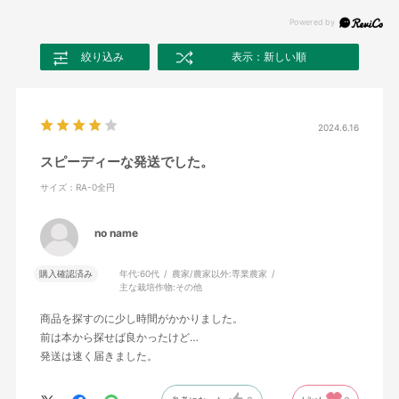
絞り込み
表示：新しい順
2024.6.16
スピーディーな発送でした。
サイズ：RA-0全円
no name
購入確認済み
年代:
60代
農家/農家以外:
専業農家
主な栽培作物:
その他
商品を探すのに少し時間がかかりました。
前は本から探せば良かったけど…
発送は速く届きました。