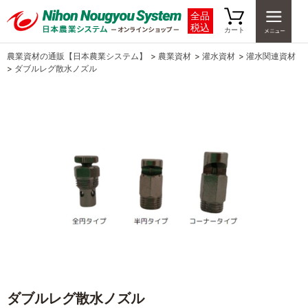
全品
税込
カート
農業資材の通販【日本農業システム】
>
農業資材
>
灌水資材
>
灌水関連資材
>
ダブルレグ散水ノズル
ダブルレグ散水ノズル