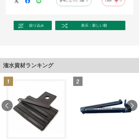
参考になった
0
Like!
0
絞り込み
表示：新しい順
潅水資材ランキング