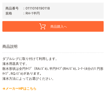
商品番号
0111016190118
規格
RH-1半円
商品購入へ
商品説明
ダブルレグに取り付けて利用します。
潅水用器具です。
散水形状は全円ﾀｲﾌﾟ（RAﾉｽﾞﾙ)､半円ﾀｲﾌﾟ(RHﾉｽﾞﾙ)､ｺｰﾅｰ(4分の1 円形
ﾀｲﾌﾟ､RQﾉｽﾞﾙ)があります。
潅水方法によってお選びください。
⇒メーカーHPはこちら