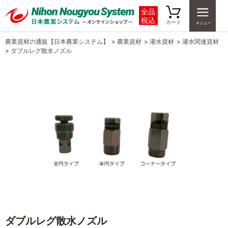
全品
税込
カート
農業資材の通販【日本農業システム】
>
農業資材
>
灌水資材
>
灌水関連資材
>
ダブルレグ散水ノズル
ダブルレグ散水ノズル