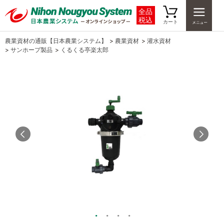
全品
税込
カート
農業資材の通販【日本農業システム】
>
農業資材
>
灌水資材
>
サンホープ製品
>
くるくる亭楽太郎