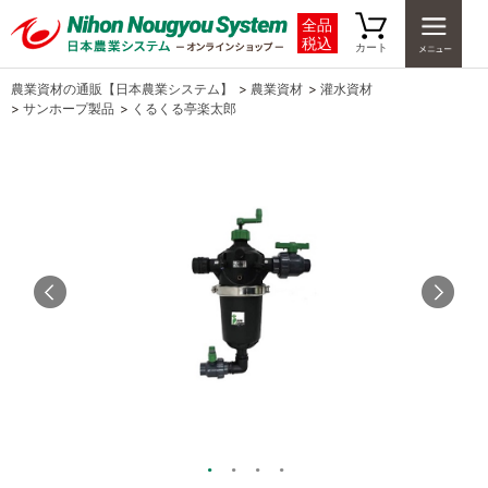
全品
税込
カート
農業資材の通販【日本農業システム】
>
農業資材
>
灌水資材
>
サンホープ製品
>
くるくる亭楽太郎