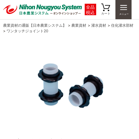
全品
税込
カート
農業資材の通販【日本農業システム】
>
農業資材
>
灌水資材
>
住化灌水部材
>
ワンタッチジョイント20