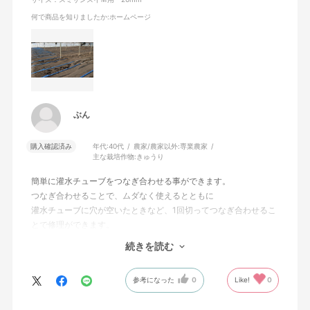
何で商品を知りましたか
:ホームページ
ぶん
購入確認済み
年代:
40代
農家/農家以外:
専業農家
主な栽培作物:
きゅうり
簡単に灌水チューブをつなぎ合わせる事ができます。
つなぎ合わせることで、ムダなく使えるとともに
灌水チューブに穴が空いたときなど、1回切ってつなぎ合わせるこ
とで修理ができます。
続きを読む
今回は、灌水チューブの1番奥側が鉄分などで詰まるので、奥だけ
灌水チューブを交換しました。
参考になった
0
Like!
0