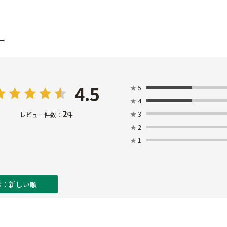
ー
4.5
★
5
★
4
2
★
3
レビュー件数：
件
★
2
★
1
示：新しい順