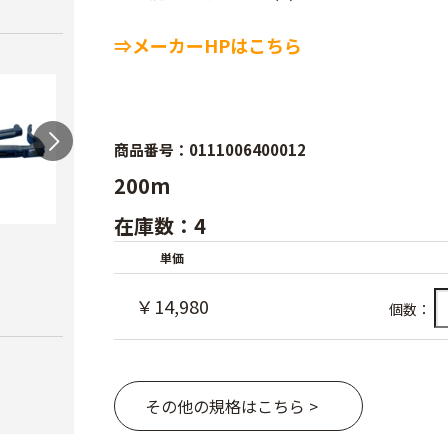
⇒メーカーHPはこちら
商品番号：0111006400012
200m
在庫数：4
ワンタッチニップル
スクリューニップル
ワン
単価
20（スミサンス
25（
￥730
イ）
ブ）
￥14,980
個数：
￥380
￥420
その他の規格はこちら >