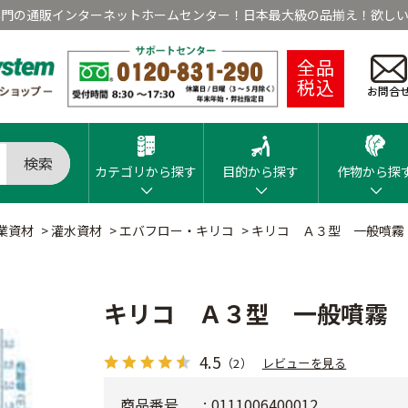
専門の通販インターネットホームセンター！日本最大級の品揃え！欲しい
全品
税込
お問合
検索
カテゴリから探す
目的から探す
作物から探
業資材
>
灌水資材
>
エバフロー・キリコ
>
キリコ Ａ３型 一般噴霧
キリコ Ａ３型 一般噴霧
4.5
（2）
レビューを見る
商品番号
0111006400012