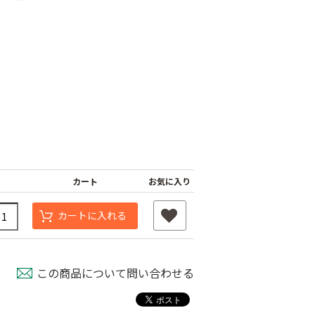
タッチニップル
チューブフィルター
ワンタッチストッパ
カート
お気に入り
スミチュー
M
ー M
￥440
￥210
カートに入れる
この商品について問い合わせる