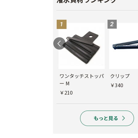
ル
チューブフィルター
ワンタッチストッパ
クリップ
M
ー M
￥340
￥440
￥210