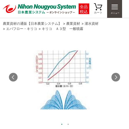
全品
税込
カート
農業資材の通販【日本農業システム】
>
農業資材
>
灌水資材
>
エバフロー・キリコ
>
キリコ Ａ３型 一般噴霧