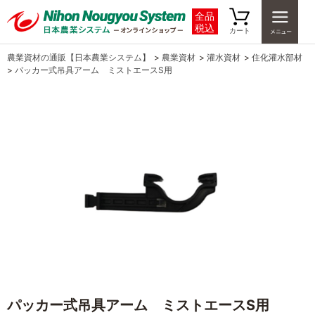
全品
税込
カート
農業資材の通販【日本農業システム】
>
農業資材
>
灌水資材
>
住化灌水部材
>
パッカー式吊具アーム ミストエースS用
パッカー式吊具アーム ミストエースS用