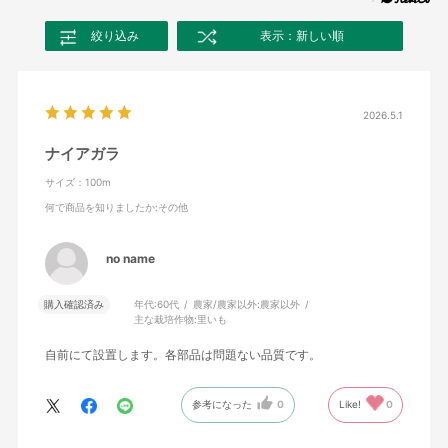
絞り込み
表示：新しい順
2026.5.1
ナイアガラ
サイズ：100m
何で商品を知りましたか
:その他
no name
購入確認済み
年代:
60代
農家/農家以外:
農家以外
主な栽培作物:
里いも
自前にて設置します。各部品は問題ない品質です。
参考になった
0
Like!
0