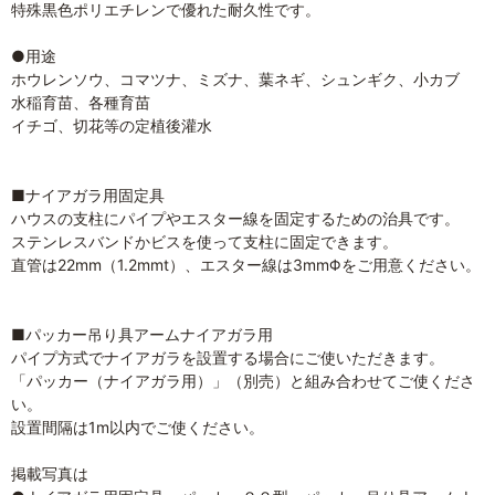
特殊黒色ポリエチレンで優れた耐久性です。
●用途
ホウレンソウ、コマツナ、ミズナ、葉ネギ、シュンギク、小カブ
水稲育苗、各種育苗
イチゴ、切花等の定植後灌水
■ナイアガラ用固定具
ハウスの支柱にパイプやエスター線を固定するための治具です。
ステンレスバンドかビスを使って支柱に固定できます。
直管は22mm（1.2mmt）、エスター線は3mmΦをご用意ください。
■パッカー吊り具アームナイアガラ用
パイプ方式でナイアガラを設置する場合にご使いただきます。
「パッカー（ナイアガラ用）」（別売）と組み合わせてご使くださ
い。
設置間隔は1m以内でご使ください。
掲載写真は