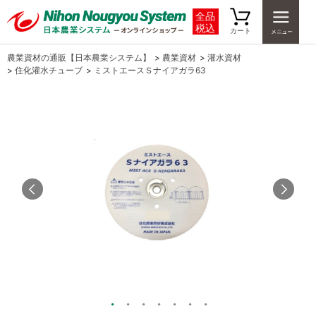
全品
税込
カート
農業資材の通販【日本農業システム】
>
農業資材
>
灌水資材
>
住化灌水チューブ
>
ミストエースＳナイアガラ63