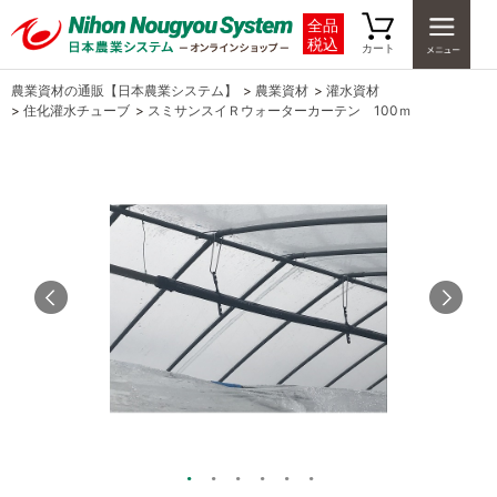
全品
税込
カート
農業資材の通販【日本農業システム】
>
農業資材
>
灌水資材
>
住化灌水チューブ
>
スミサンスイＲウォーターカーテン 100ｍ