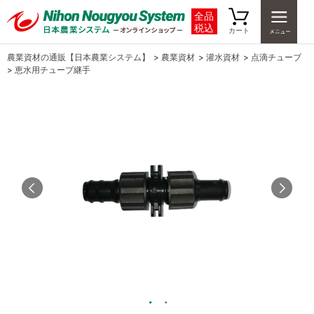
全品
税込
カート
農業資材の通販【日本農業システム】
>
農業資材
>
灌水資材
>
点滴チューブ
>
恵水用チューブ継手