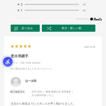
★
2
(0)
★
1
(0)
絞り込み
表示：新しい順
2021.9.25
恵水用継手
サイズ：TSK-7005 642932
何で商品を知りましたか
:ホームページ
ほー太郎
購入確認済み
年代:
40代
農家/農家以外:
専業農家
主な栽培作物:
いちご
注文から発送までレスポンスが早く助かりました。