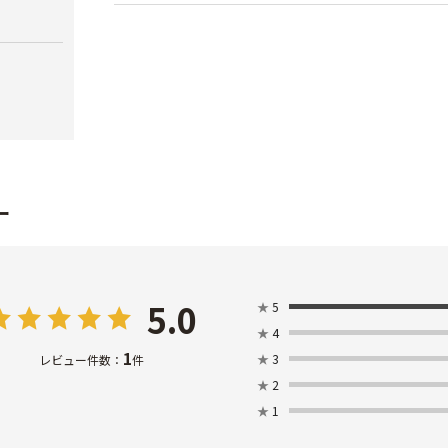
イ）
ブ）
￥380
￥420
ー
5.0
★
5
★
4
1
★
3
レビュー件数：
件
★
2
★
1