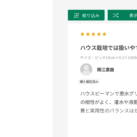
絞り込み
表
ハウス栽培では扱いや
サイズ：ピッチ10cm×0.2×1000
隈江農園
購入確認済み
ハウスピーマンで恵水グリ
の相性がよく、灌水や液
費と実用性のバランスは
一方で、長期間使い続け
や詰まり、ピンホール漏