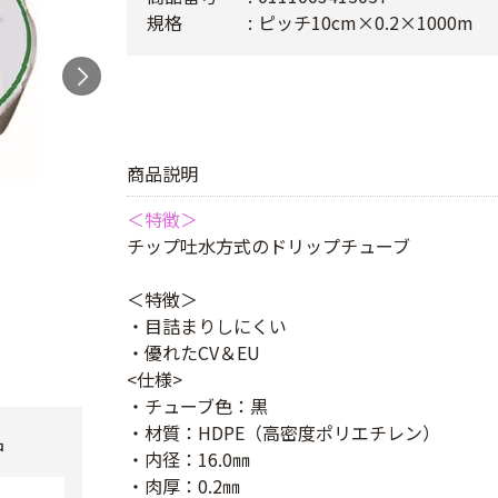
規格
ピッチ10cm×0.2×1000m
商品説明
＜特徴＞
チップ吐水方式のドリップチューブ
＜特徴＞
・目詰まりしにくい
・優れたCV＆EU
<仕様>
・チューブ色：黒
・材質：HDPE（高密度ポリエチレン）
品
・内径：16.0㎜
・肉厚：0.2㎜