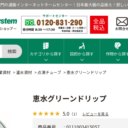
専門の通販インターネットホームセンター！日本最大級の品揃え！欲しい
全品
税込
お問合
検索
カテゴリから探す
目的から探す
作物から探
業資材
>
灌水資材
>
点滴チューブ
>
恵水グリーンドリップ
恵水グリーンドリップ
5.0
（1）
レビューを見る
商品番号
0111003415057