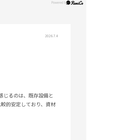
2026.7.4
番感じるのは、既存設備と
比較的安定しており、資材
ます。末端側の水量低下
的には、無理に長く使うよ