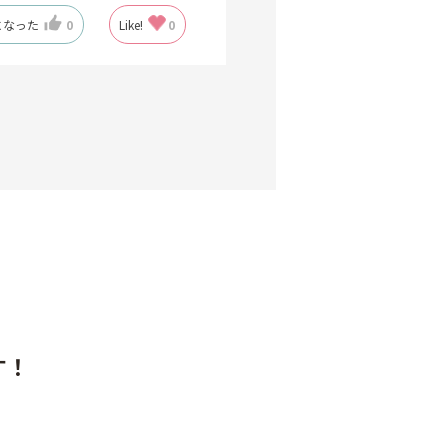
た性能というより、現場で
になった
0
Like!
0
す！