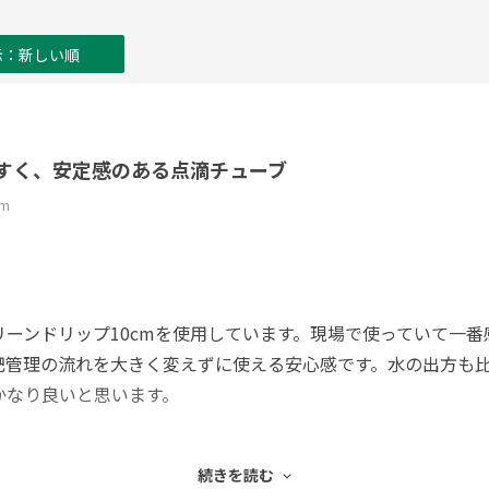
示：新しい順
すく、安定感のある点滴チューブ
m
ーンドリップ10cmを使用しています。現場で使っていて一
肥管理の流れを大きく変えずに使える安心感です。水の出方も
かなり良いと思います。
る前提だと、2年目以降に一部で吐水低下が気になることがあり
続きを読む
れなどは、草勢差や過湿につながるため注意が必要です。個人