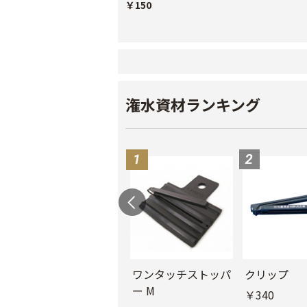
￥150
潅水資材ランキング
ル
チューブフィルター
ワンタッチストッパ
クリップ
M
ー M
￥340