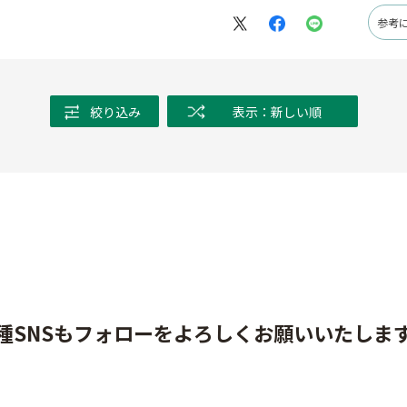
交換する運用が一番安心感があります。高性能品と比べて突出し
参考
資材という印象です。
絞り込み
表示：新しい順
種SNSもフォローをよろしくお願いいたしま