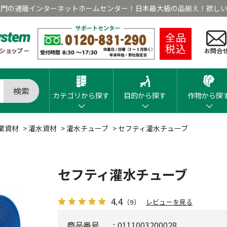
専門の通販インターネットホームセンター！日本最大級の品揃え！欲しい
全品
税込
お問合
検索
カテゴリから探す
目的から探す
作物から探
業資材
>
灌水資材
>
灌水チューブ
>
セフティ灌水チューブ
セフティ灌水チューブ
4.4
（9）
レビューを見る
商品番号
0111003200028