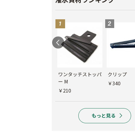
ル
チューブフィルター
ワンタッチストッパ
クリップ
M
ー M
￥340
￥440
￥210