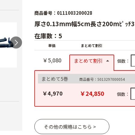
商品番号：0111003200028
厚さ0.13mm幅5cm長さ200mﾋﾟｯ
在庫数：5
単価
まとめて割引
￥5,080
まとめて割引
個数：
ワンタッチニップル
スクリューニップル
ワン
まとめて5巻
商品番号：5013297000054
20（スミサンス
25（
￥730
イ）
ブ）
￥24,850
￥4,970
個数：
￥380
￥420
その他の規格はこちら >