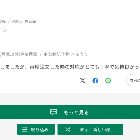
0mﾋﾟｯﾁ20cm黒両面
ージ
/農家以外:
専業農家
主な栽培作物:
きゅうり
ルしましたが、再度注文した時の対応がとても丁寧で気持良かっ
参考
もっと見る
絞り込み
表示：新しい順