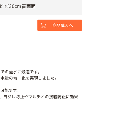
ﾋﾟｯﾁ30cm青両面
商品購入へ
下での灌水に最適です。
と水量の均一化を実現しました。
が可能です。
で、ヨジレ防止やマルチとの接着防止に効果