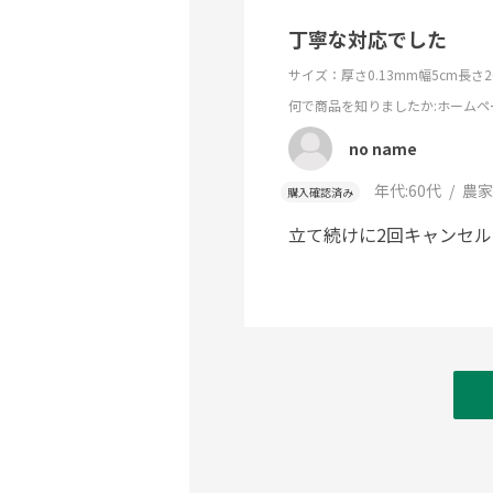
丁寧な対応でした
サイズ：厚さ0.13mm幅5cm長さ20
何で商品を知りましたか
:ホームペ
no name
年代:
60代
農家
購入確認済み
立て続けに2回キャンセ