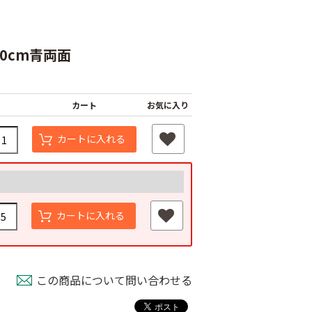
ﾁ30cm青両面
カート
お気に入り
カートに入れる
タッチニップル
チューブフィルター
ワンタッチストッパ
スミチュー
M
ー M
￥440
￥210
カートに入れる
この商品について問い合わせる