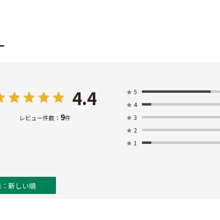
ー
4.4
★
5
★
4
9
★
3
レビュー件数：
件
★
2
★
1
示：新しい順