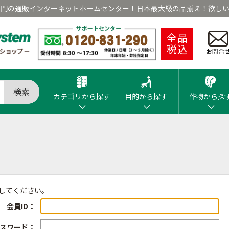
専門の通販インターネットホームセンター！日本最大級の品揃え！欲しい
全品
税込
お問合
検索
カテゴリから探す
目的から探す
作物から探
ンしてください。
会員ID：
スワード：