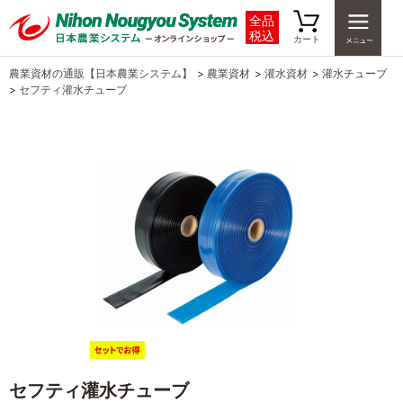
全品
税込
カート
農業資材の通販【日本農業システム】
>
農業資材
>
灌水資材
>
灌水チューブ
>
セフティ灌水チューブ
セフティ灌水チューブ