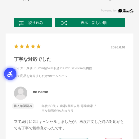
絞り込み
表示：新しい順
2026.6.16
丁寧な対応でした
サイズ：厚さ0.13mm幅5cm長さ200mﾋﾟｯﾁ20cm黒両面
何で商品を知りましたか
:ホームページ
no name
購入確認済み
年代:
60代
農家/農家以外:
専業農家
主な栽培作物:
きゅうり
立て続けに2回キャンセルしましたが、再度注文した時の対応がと
ても丁寧で気持良かったです。