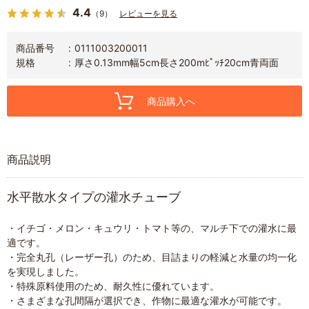
4.4
（9）
レビューを見る
商品番号
0111003200011
規格
厚さ0.13mm幅5cm長さ200mﾋﾟｯﾁ20cm青両面
商品購入へ
商品説明
水平散水タイプの灌水チューブ
・イチゴ・メロン・キュウリ・トマト等の、マルチ下での灌水に最
適です。
・完全丸孔（レーザー孔）のため、目詰まりの軽減と水量の均一化
を実現しました。
・特殊原料使用のため、耐久性に優れています。
・さまざまな孔間隔が選択でき、作物に最適な灌水が可能です。