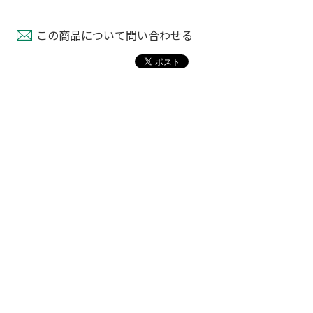
この商品について問い合わせる
パピー
育苗用底敷紙
米袋紐付き 無地
00
￥1,660
￥100