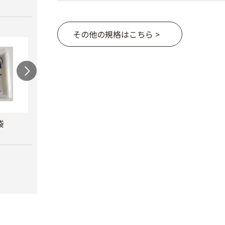
その他の規格はこちら >
袋
カルネッコ
米袋（紐付き）
クラ
￥6,300
￥110
￥8,8