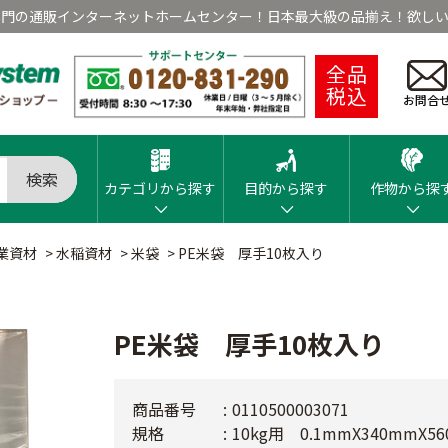
専門の通販インターネットホームセンター！日本最大級の品揃え！欲しい
全品
税込
お問合
検索
カテゴリから探す
目的から探す
作物から探
業資材
>
水稲資材
>
米袋
>
PE米袋 厚手10枚入り
PE米袋 厚手10枚入り
商品番号
0110500003071
規格
10kg用 0.1mmX340mmX5