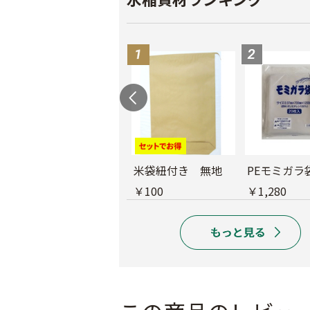
育苗用底敷紙
米袋紐付き 無地
PEモミガラ
￥1,660
￥100
￥1,280