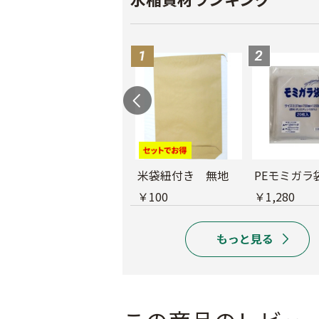
育苗用底敷紙
米袋紐付き 無地
PEモミガラ
￥1,660
￥100
￥1,280