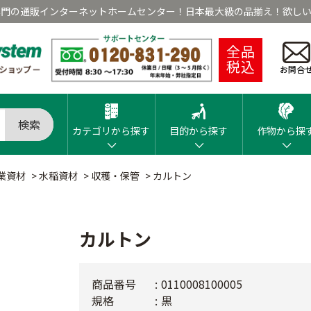
専門の通販インターネットホームセンター！日本最大級の品揃え！欲しい
全品
税込
お問合
検索
カテゴリから探す
目的から探す
作物から探
業資材
>
水稲資材
>
収穫・保管
>
カルトン
カルトン
商品番号
0110008100005
規格
黒