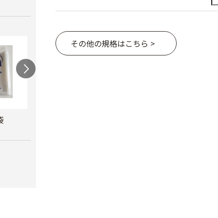
その他の規格はこちら >
袋
カルネッコ
米袋（紐付き）
クラ
￥6,300
￥110
￥8,8