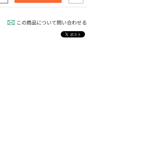
この商品について問い合わせる
パピー
育苗用底敷紙
米袋紐付き 無地
00
￥1,660
￥100