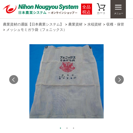
全品
税込
カート
農業資材の通販【日本農業システム】
>
農業資材
>
水稲資材
>
収穫・保管
>
メッシュモミガラ袋（フェニックス）