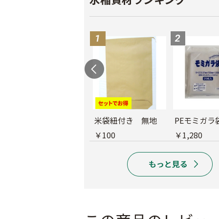
育苗用底敷紙
米袋紐付き 無地
PEモミガラ
￥1,660
￥100
￥1,280