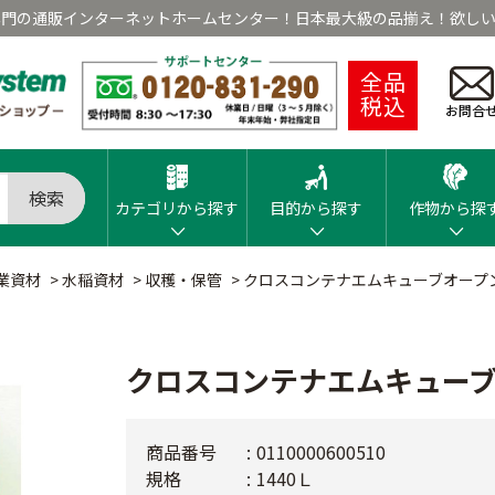
専門の通販インターネットホームセンター！日本最大級の品揃え！欲しい
全品
税込
お問合
検索
カテゴリから探す
目的から探す
作物から探
業資材
>
水稲資材
>
収穫・保管
>
クロスコンテナエムキューブオープ
クロスコンテナエムキュー
商品番号
0110000600510
規格
1440Ｌ