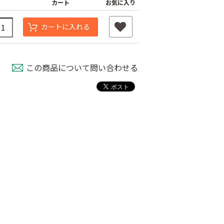
カート
お気に入り
カートに入れる
この商品について問い合わせる
パピー
育苗用底敷紙
米袋紐付き 無地
00
￥1,660
￥100