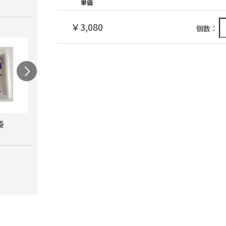
単価
￥3,080
個数：
袋
カルネッコ
米袋（紐付き）
クラ
￥6,300
￥110
￥8,8