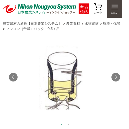
全品
税込
カート
農業資材の通販【日本農業システム】
>
農業資材
>
水稲資材
>
収穫・保管
>
フレコン（千尋）バック 0.5ｔ用