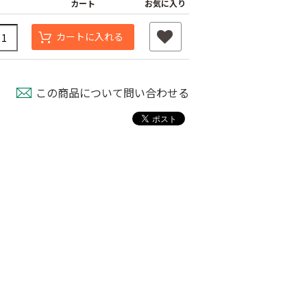
カート
お気に入り
カートに入れる
この商品について問い合わせる
パピー
育苗用底敷紙
米袋紐付き 無地
00
￥1,660
￥100