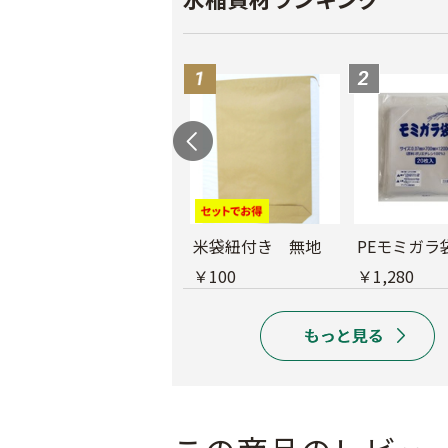
育苗用底敷紙
米袋紐付き 無地
PEモミガラ
￥1,660
￥100
￥1,280