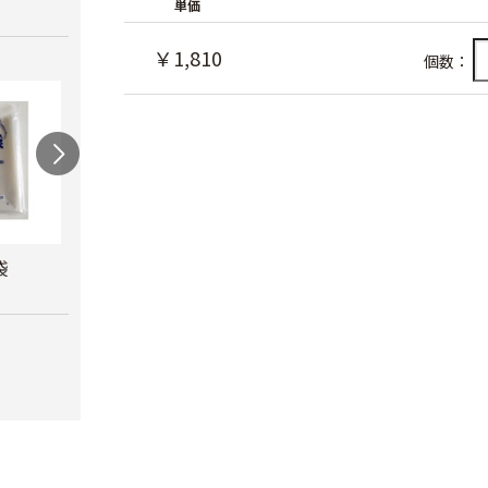
単価
￥1,810
個数：
袋
カルネッコ
米袋（紐付き）
クラ
￥6,300
￥110
￥8,8