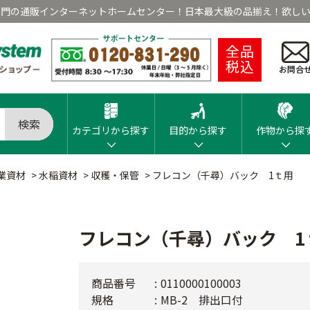
専門の通販インターネットホームセンター！日本最大級の品揃え！欲しい
全品
税込
お問合
検索
カテゴリから探す
目的から探す
作物から探
業資材
>
水稲資材
>
収穫・保管
>
フレコン（千尋）バック 1ｔ用
フレコン（千尋）バック 1
商品番号
0110000100003
規格
MB-2 排出口付