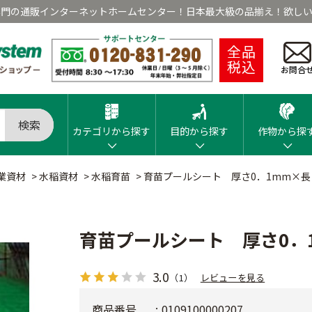
専門の通販インターネットホームセンター！日本最大級の品揃え！欲しい
全品
税込
お問合
検索
カテゴリから探す
目的から探す
作物から探
業資材
>
水稲資材
>
水稲育苗
>
育苗プールシート 厚さ0．1mm×長
育苗プールシート 厚さ0．
3.0
（1）
レビューを見る
商品番号
0109100000207