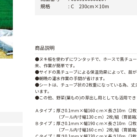
規格
C 230cm×10m
商品説明
●ヌキ板を使わずにワンタッチで、ホースで黒チュ
来、作業が簡単です。
●サイドの黒チューブによる保温効果によって、苗が
●朝晩の灌水作業の手間が省けます。
●シートは、チューブ状の2枚重になっている為、丈
います。
●この他、野菜(葉もの)の芽出し用としても活用でき
Ａタイプ；厚さ0.1ｍｍ×幅160ｃｍ×長さ10ｍ（2
（プール内寸幅130ｃｍ）2枚/組（育苗箱1
Ｂタイプ；厚さ0.1ｍｍ×幅190ｃｍ×長さ10ｍ（2
（プール内寸幅160ｃｍ）2枚/組（育苗箱1
Ｃタイプ；厚さ0.1ｍｍ×幅230ｃｍ×長さ10ｍ（3