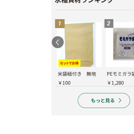
育苗用底敷紙
米袋紐付き 無地
PEモミガラ
￥1,660
￥100
￥1,280