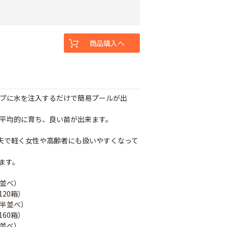
商品購入へ
ーブに水を注入するだけで簡易プールが出
平均的に育ち、良い苗が出来ます。
夫で軽く女性や高齢者にも扱いやすくなって
ます。
枚並べ）
20箱）
枚半並べ）
60箱）
枚並べ）