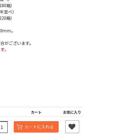
80箱）
枚半並べ）
20箱）
120ｍｍ。
場合がございます。
ます。
パピー
育苗用底敷紙
米袋紐付き 無地
00
￥1,660
￥100
カート
お気に入り
カートに入れる