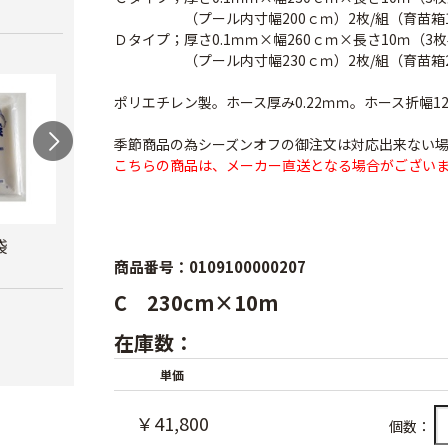
（プール内寸幅200ｃｍ）2枚/組（育苗箱1
Ｄタイプ；厚さ0.1ｍｍ×幅260ｃｍ×長さ10ｍ（3
（プール内寸幅230ｃｍ）2枚/組（育苗箱2
ポリエチレン製。ホース厚み0.22ｍｍ。ホース折幅
季節商品の為シーズンオフの御注文は対応出来ない
こちらの商品は、メーカー直送となる場合がござい
袋
カルネッコ
米袋（紐付き）
クラ
商品番号：0109100000207
￥6,300
￥110
￥8,8
C 230cm×10m
在庫数：
単価
￥41,800
個数：