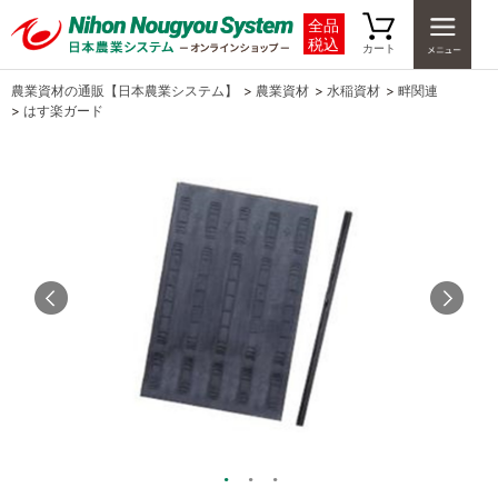
全品
税込
カート
農業資材の通販【日本農業システム】
>
農業資材
>
水稲資材
>
畔関連
>
はす楽ガード