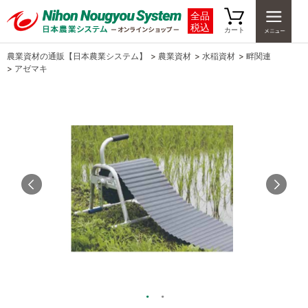
全品
税込
カート
農業資材の通販【日本農業システム】
>
農業資材
>
水稲資材
>
畔関連
>
アゼマキ