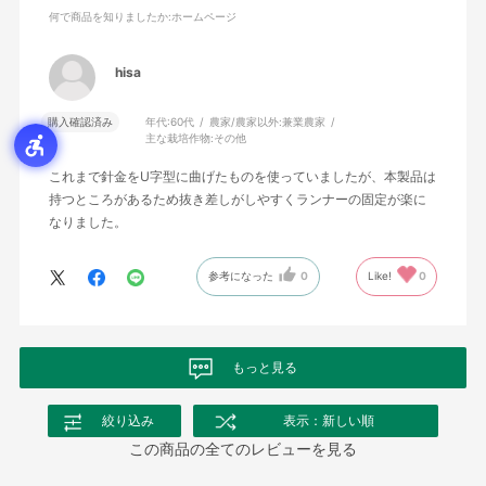
何で商品を知りましたか
:ホームページ
hisa
購入確認済み
年代:
60代
農家/農家以外:
兼業農家
主な栽培作物:
その他
これまで針金をU字型に曲げたものを使っていましたが、本製品は
持つところがあるため抜き差しがしやすくランナーの固定が楽に
なりました。
参考になった
0
Like!
0
もっと見る
絞り込み
表示：新しい順
この商品の全てのレビューを見る