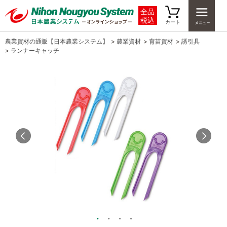
全品
税込
カート
農業資材の通販【日本農業システム】
>
農業資材
>
育苗資材
>
誘引具
>
ランナーキャッチ