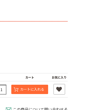
遮光ネットチタンホ
オリジナル国産防草
ワイト 幅6m
シート
け一発 200m
カート
お気に入り
￥39,800
￥9,480
80
カートに入れる
この商品について問い合わせる