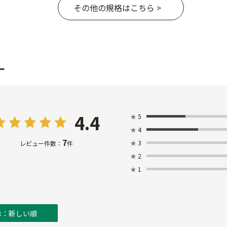
その他の規格はこちら >
ー
4.4
★
5
★
4
7
★
3
レビュー件数：
件
★
2
★
1
示：新しい順