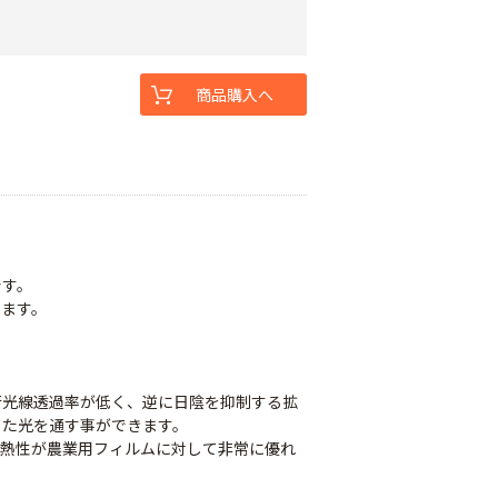
商品購入へ
です。
きます。
。
行光線透過率が低く、逆に日陰を抑制する拡
した光を通す事ができます。
断熱性が農業用フィルムに対して非常に優れ