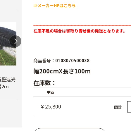
⇒メーカーHPはこちら
在庫不足の場合は御取り寄せ後の発送となります。
商品番号：0108070500038
幅200cmX長さ100m
蝶型パンチ
折畳遮光
オリジナル折畳遮光
￥3,480
在庫数：
2ｍ
ネット黒 幅6ｍ
べたが
単価
￥23,780
￥6,6
￥25,800
個数：