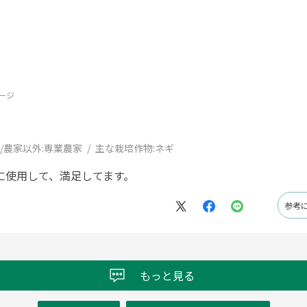
ージ
/農家以外:
専業農家
主な栽培作物:
ネギ
に使用して、満足してます。
参考
もっと見る