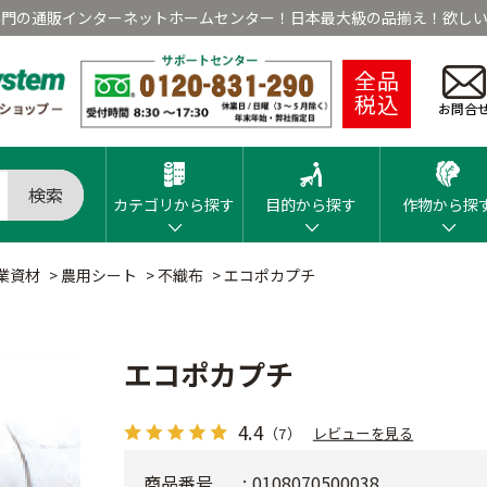
専門の通販インターネットホームセンター！日本最大級の品揃え！欲しい
全品
税込
お問合
検索
カテゴリから探す
目的から探す
作物から探
業資材
>
農用シート
>
不織布
>
エコポカプチ
エコポカプチ
4.4
（7）
レビューを見る
商品番号
0108070500038