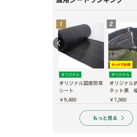
遮光ネットチタンホ
オリジナル国産防草
オリジナル
ワイト 幅6m
シート
ネット黒 幅
m
￥39,800
￥9,480
￥7,980