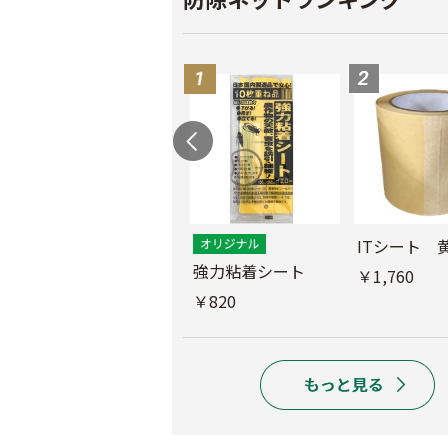
ス
ITシート 
ムシコンテープ（シ
強力粘着シート
￥1,760
ルバー）
￥820
￥950