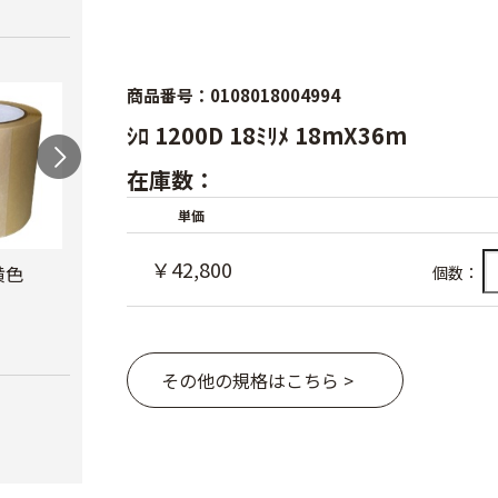
商品番号：0108018004994
ｼﾛ 1200D 18ﾐﾘﾒ 18mX36m
在庫数：
単価
￥42,800
黄色
防風網 青
防虫テープ
サン
個数：
ナー
￥8,480
￥620
￥10,
その他の規格はこちら >