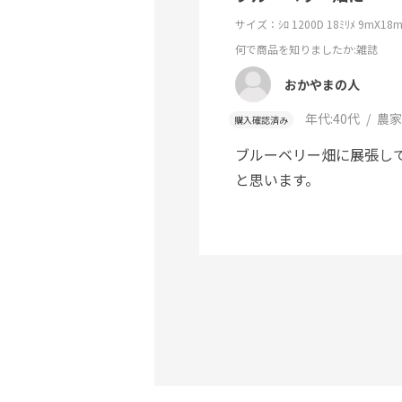
サイズ：ｼﾛ 1200D 18ﾐﾘﾒ 9mX18
何で商品を知りましたか
:雑誌
おかやまの人
年代:
40代
農家
購入確認済み
ブルーベリー畑に展張し
と思います。