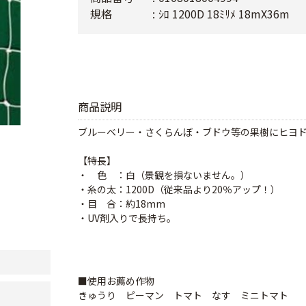
規格
ｼﾛ 1200D 18ﾐﾘﾒ 18mX36m
商品説明
ブルーベリー・さくらんぼ・ブドウ等の果樹にヒヨド
【特長】
・ 色 ：白（景観を損ないません。）
・糸の太：1200D（従来品より20％アップ！）
・目 合：約18mm
・UV剤入りで長持ち。
■使用お薦め作物
きゅうり ピーマン トマト なす ミニトマト