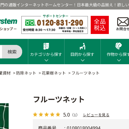
専門の通販インターネットホームセンター！日本最大級の品揃え！欲しい
全品
税込
お問合
検索
カテゴリから探す
目的から探す
作物から探
業資材
>
防除ネット
>
花果樹ネット
>
フルーツネット
フルーツネット
5.0
（1）
レビューを見る
商品番号
0108018004994