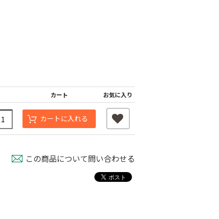
カート
お気に入り
カートに入れる
シャインファス
ネット
ムシコンテープ（シ
強力粘着シート
ルバー）
800
￥820
この商品について問い合わせる
￥950