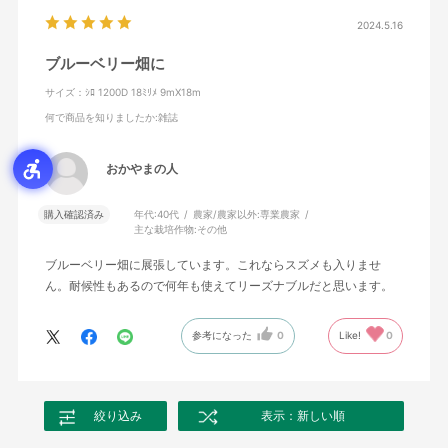
2024.5.16
ブルーベリー畑に
サイズ：ｼﾛ 1200D 18ﾐﾘﾒ 9mX18m
何で商品を知りましたか
:雑誌
おかやまの人
購入確認済み
年代:
40代
農家/農家以外:
専業農家
主な栽培作物:
その他
ブルーベリー畑に展張しています。これならスズメも入りませ
ん。耐候性もあるので何年も使えてリーズナブルだと思います。
参考になった
0
Like!
0
絞り込み
表示：新しい順