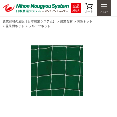
全品
税込
カート
農業資材の通販【日本農業システム】
>
農業資材
>
防除ネット
>
花果樹ネット
>
フルーツネット