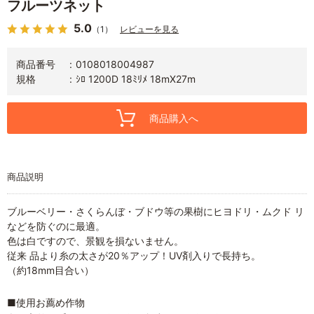
フルーツネット
5.0
（1）
レビューを見る
商品番号
0108018004987
規格
ｼﾛ 1200D 18ﾐﾘﾒ 18mX27m
商品購入へ
商品説明
ブルーベリー・さくらんぼ・ブドウ等の果樹にヒヨドリ・ムクド リ
などを防ぐのに最適。
色は白ですので、景観を損ないません。
従来 品より糸の太さが20％アップ！UV剤入りで長持ち。
（約18mm目合い）
■使用お薦め作物