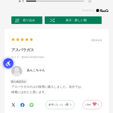
★
1
(2)
絞り込み
表示：新しい順
2024.6.6
アスパラガス
サイズ：茶30cmX2目X100m
あんこちゃん
購入確認済み
アスパラガスの上の段用に購入しました。自分では、
綺麗にはれたと思います。
参考になった
0
Like!
0