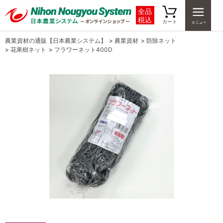
全品
税込
カート
農業資材の通販【日本農業システム】
>
農業資材
>
防除ネット
>
花果樹ネット
>
フラワーネット400D