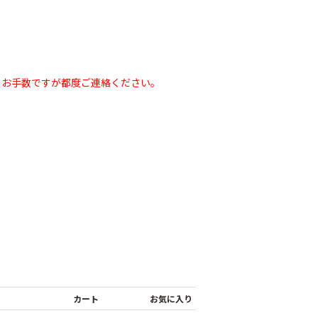
、お手数ですが都度ご連絡ください。
シャインファス
ネット
ムシコンテープ（シ
強力粘着シート
ルバー）
800
￥820
￥950
カート
お気に入り