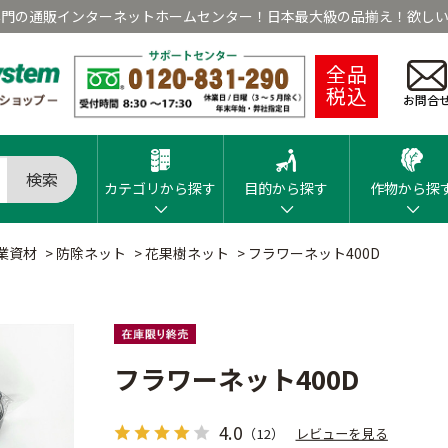
専門の通販インターネットホームセンター！日本最大級の品揃え！欲しい
全品
税込
お問合
検索
カテゴリから探す
目的から探す
作物から探
業資材
>
防除ネット
>
花果樹ネット
>
フラワーネット400D
フラワーネット400D
4.0
（12）
レビューを見る