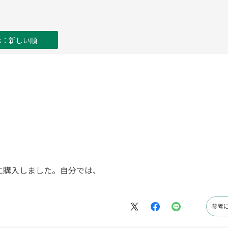
示：新しい順
に購入しました。自分では、
。
参考