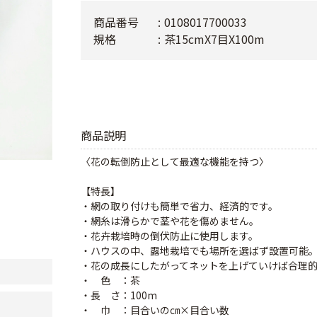
商品番号
0108017700033
規格
茶15cmX7目X100m
商品説明
〈花の転倒防止として最適な機能を持つ〉
【特長】
・網の取り付けも簡単で省力、経済的です。
・網糸は滑らかで茎や花を傷めません。
・花卉栽培時の倒伏防止に使用します。
・ハウスの中、露地栽培でも場所を選ばず設置可能
・花の成長にしたがってネットを上げていけば合理
・ 色 ：茶
・長 さ：100m
・ 巾 ：目合いの㎝×目合い数