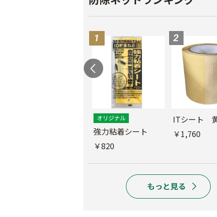
ス
ITシート 
ムシコンテープ（シ
強力粘着シート
￥1,760
ルバー）
￥820
￥950