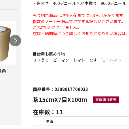
・糸太さ：400デニール×24本撚り 9600デニール
売り切れ商品は現在入荷までに2,3ヶ月かかります。
複数のメーカー商品で混在する場合がございます。
ご指定はいただけません。
在庫・納期等につき詳しくお知りになりたい場合は
■使用お薦め作物
きゅうり ピーマン トマト なす ミニトマト
黄色
防風網 青
防虫テープ
サン
ナー
￥8,480
￥620
￥10,
商品番号：0108017700033
茶15cmX7目X100m
在庫数：11
単価