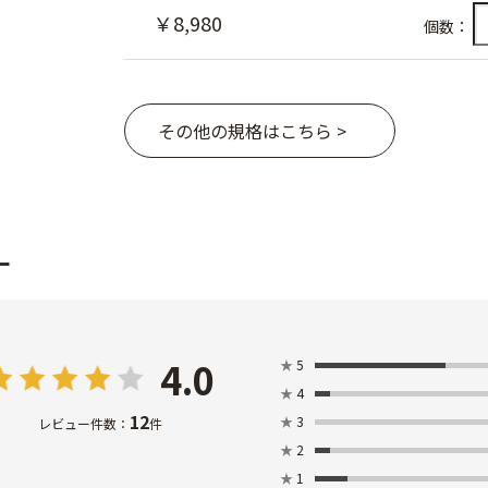
￥8,980
個数：
その他の規格はこちら >
ー
4.0
★
5
★
4
12
★
3
レビュー件数：
件
★
2
★
1