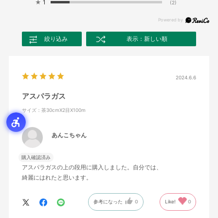
★
1
(2)
絞り込み
表示：新しい順
2024.6.6
アスパラガス
サイズ：茶30cmX2目X100m
あんこちゃん
購入確認済み
アスパラガスの上の段用に購入しました。自分では、
綺麗にはれたと思います。
参考になった
0
Like!
0