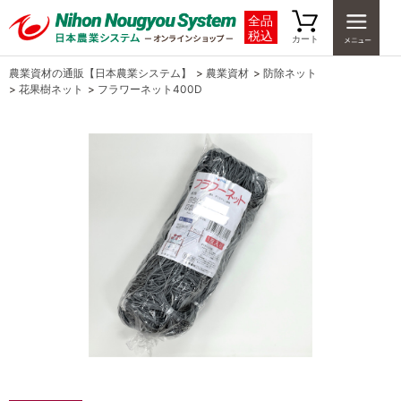
全品
税込
カート
農業資材の通販【日本農業システム】
>
農業資材
>
防除ネット
>
花果樹ネット
>
フラワーネット400D