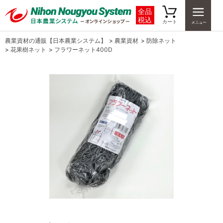
全品
税込
カート
農業資材の通販【日本農業システム】
>
農業資材
>
防除ネット
>
花果樹ネット
>
フラワーネット400D