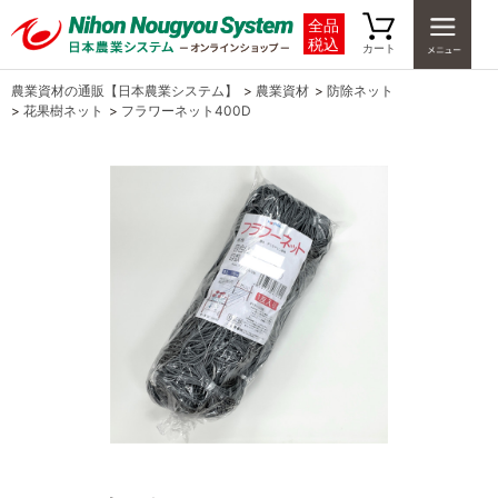
全品
税込
カート
農業資材の通販【日本農業システム】
>
農業資材
>
防除ネット
>
花果樹ネット
>
フラワーネット400D