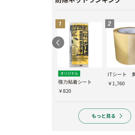
ス
ITシート 
ムシコンテープ（シ
強力粘着シート
￥1,760
ルバー）
￥820
￥950