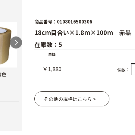
商品番号：0108016500306
18cm目合い×1.8m×100m 赤黒
在庫数：5
単価
￥1,880
個数：
黄色
防風網 青
防虫テープ
サン
ナー
￥8,480
￥620
￥10,
その他の規格はこちら >