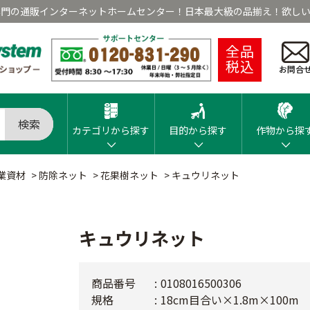
専門の通販インターネットホームセンター！日本最大級の品揃え！欲しい
全品
税込
お問合
検索
カテゴリから探す
目的から探す
作物から探
業資材
>
防除ネット
>
花果樹ネット
>
キュウリネット
キュウリネット
商品番号
0108016500306
規格
18cm目合い×1.8m×100m