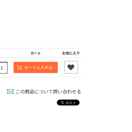
カート
お気に入り
カートに入れる
シャインファス
ネット
ムシコンテープ（シ
強力粘着シート
ルバー）
800
￥820
この商品について問い合わせる
￥950