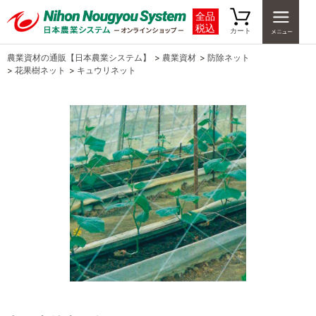
全品
税込
カート
農業資材の通販【日本農業システム】
>
農業資材
>
防除ネット
>
花果樹ネット
>
キュウリネット