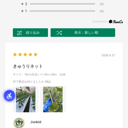
★
2
(0)
★
1
(0)
絞り込み
表示：新しい順
2026.4.27
きゅうりネット
サイズ：18cm目合い×1.8m×36m 白緑
何で商品を知りましたか
:雑誌
Junkid