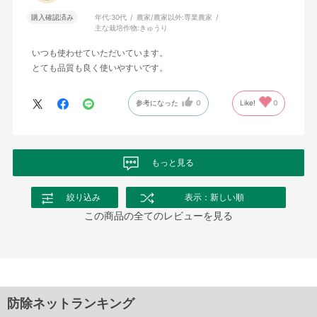
購入確認済み
年代:
30代
農家/農家以外:
専業農家
主な栽培作物:
きゅうり
いつも使わせていただいています。
とても品質も良く使いやすいです。
参考になった
0
Like!
0
もっと見る
絞り込み
表示：新しい順
この商品の全てのレビューを見る
防除ネットランキング