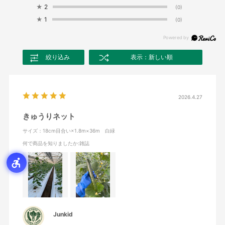
★
2
(0)
★
1
(0)
絞り込み
表示：新しい順
2026.4.27
きゅうりネット
サイズ：18cm目合い×1.8m×36m 白緑
何で商品を知りましたか
:雑誌
Junkid