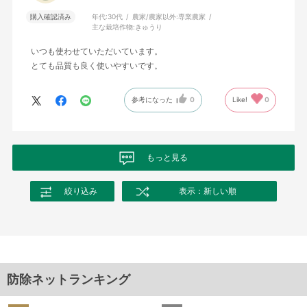
購入確認済み
年代:
30代
農家/農家以外:
専業農家
主な栽培作物:
きゅうり
いつも使わせていただいています。
とても品質も良く使いやすいです。
参考になった
0
Like!
0
もっと見る
絞り込み
表示：新しい順
防除ネットランキング