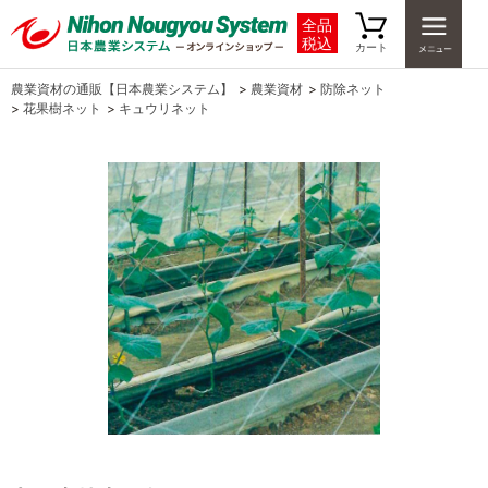
全品
税込
カート
農業資材の通販【日本農業システム】
>
農業資材
>
防除ネット
>
花果樹ネット
>
キュウリネット