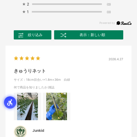
★
2
(0)
★
1
(0)
絞り込み
表示：新しい順
2026.4.27
きゅうりネット
サイズ：18cm目合い×1.8m×36m 白緑
何で商品を知りましたか
:雑誌
Junkid