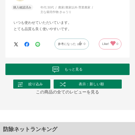
購入確認済み
年代:
30代
農家/農家以外:
専業農家
主な栽培作物:
きゅうり
いつも使わせていただいています。
とても品質も良く使いやすいです。
参考になった
0
Like!
0
もっと見る
絞り込み
表示：新しい順
この商品の全てのレビューを見る
防除ネットランキング