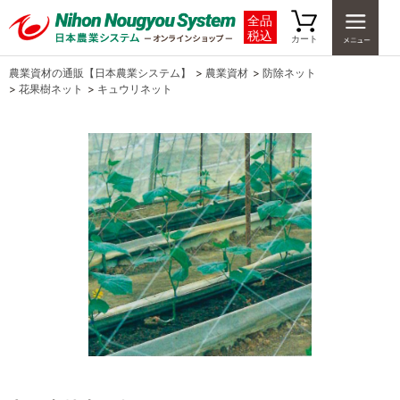
全品
税込
カート
農業資材の通販【日本農業システム】
>
農業資材
>
防除ネット
>
花果樹ネット
>
キュウリネット