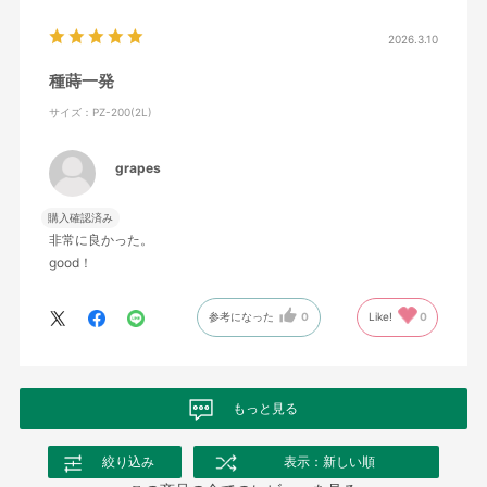
2026.3.10
種蒔一発
サイズ：PZ-200(2L)
grapes
購入確認済み
非常に良かった。
good！
参考になった
0
Like!
0
もっと見る
絞り込み
表示：新しい順