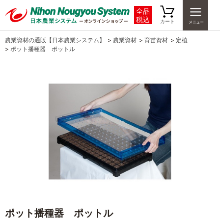
全品
税込
カート
農業資材の通販【日本農業システム】
>
農業資材
>
育苗資材
>
定植
>
ポット播種器 ポットル
ポット播種器 ポットル