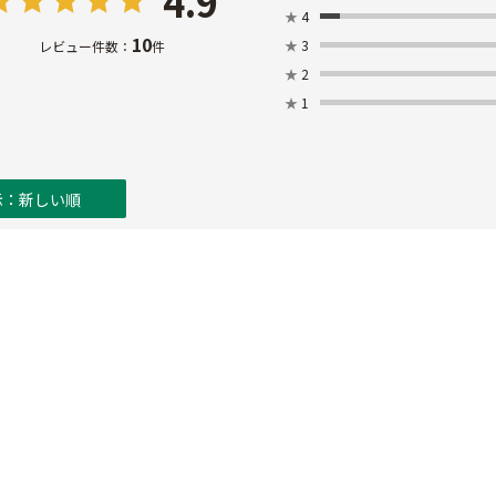
4.9
★
4
10
★
3
レビュー件数：
件
★
2
★
1
示：新しい順