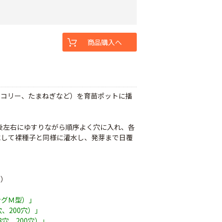
商品購入へ
ッコリー、たまねぎなど）を育苗ポットに播
前後左右にゆすりながら順序よく穴に入れ、各
にして裸種子と同様に灌水し、発芽まで日覆
し）
ングＭ型）」
穴、200穴）」
8穴、200穴）」