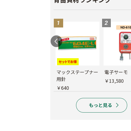
バインダー紐 ジュ
マックステープナー
電子サーモ
ート
用針
￥13,580
￥1,980
￥640