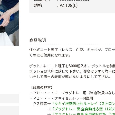
規格
PZ-128(L)
商品説明
住化式コート種子（レタス、白菜、キャベツ、ブロ
くのにご使用になれます。
ポットルにコート種子を5000粒入れ、ポットルを
ポット又は地床に落して下さい。覆度はうすく均一
いをして床土の表面が乾かないようにして下さい。
【規格の見方】
・ＰＵ・・・・ユープラグトレー用（当店取扱いな
・ＰＺ・・・・タキイセルトレーM型用
ＰＺ適応→
「タキイ根巻防止セルトレイ（ストロ
→
「プラグトレー 黒 全自動対応型（128
→
「プラグトレー 白黒 全自動対応型（12