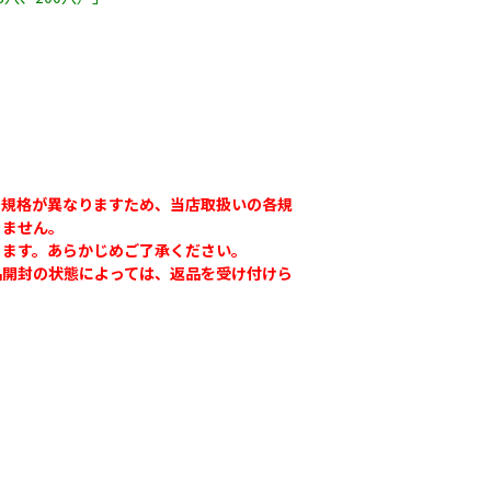
で規格が異なりますため、当店取扱いの各規
きません。
ります。あらかじめご了承ください。
ナーピン
バインダー紐 ジュ
マックステープナー
品開封の状態によっては、返品を受け付けら
ート
用針
80
￥1,980
￥640