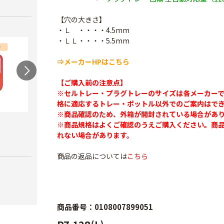
【穴の大きさ】
・Ｌ ・・・・4.5mm
・ＬＬ・・・・5.5mm
⇒メーカーHPはこちら
【ご購入前の注意点】
※セルトレー・プラグトレーのサイズは各メーカー
格に適応するトレー・ポットル以外でのご案内はで
※商品確認のため、外箱が開封されている場合があ
農電マット 単相
光分解テープ（マッ
ラン
※商品規格はよくご確認のうえご購入ください。商
クステープナー用）
れない場合があります。
￥19,980
￥3,4
￥1,340
商品の返品については
こちら
商品番号：0108007899051