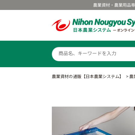
農業資材・農業用品
農業資材の通販【日本農業システム】
>
農