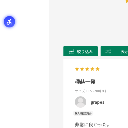
絞り込み
表
種蒔一発
サイズ：PZ-200(2L)
grapes
購入確認済み
非常に良かった。