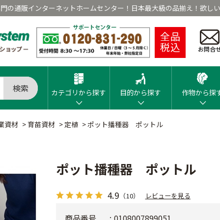
専門の通販インターネットホームセンター！日本最大級の品揃え！欲しい
全品
税込
お問合
検索
カテゴリから探す
目的から探す
作物から探
業資材
>
育苗資材
>
定植
>
ポット播種器 ポットル
ポット播種器 ポットル
4.9
（10）
レビューを見る
商品番号
0108007899051